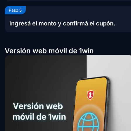
Paso 5
Ingresá el monto y confirmá el cupón.
Versión web móvil de 1win