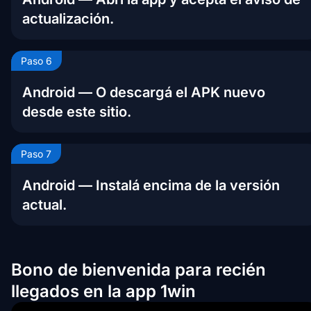
actualización.
Paso 6
Android — O descargá el APK nuevo
desde este sitio.
Paso 7
Android — Instalá encima de la versión
actual.
Bono de bienvenida para recién
llegados en la app 1win