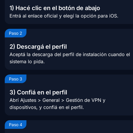
1) Hacé clic en el botón de abajo
Entrá al enlace oficial y elegí la opción para iOS.
Paso 2
2) Descargá el perfil
Aceptá la descarga del perfil de instalación cuando el
sistema lo pida.
Paso 3
3) Confiá en el perfil
Abrí Ajustes > General > Gestión de VPN y
dispositivos, y confiá en el perfil.
Paso 4