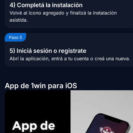
4) Completá la instalación
Volvé al ícono agregado y finalizá la instalación
asistida.
Paso 5
5) Iniciá sesión o registrate
Abrí la aplicación, entrá a tu cuenta o creá una nueva.
App de 1win para iOS