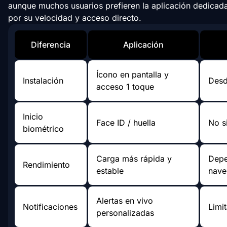
aunque muchos usuarios prefieren la aplicación dedicad
por su velocidad y acceso directo.
Diferencia
Aplicación
Ícono en pantalla y
Instalación
Desd
acceso 1 toque
Inicio
Face ID / huella
No s
biométrico
Carga más rápida y
Depe
Rendimiento
estable
nave
Alertas en vivo
Notificaciones
Limi
personalizadas