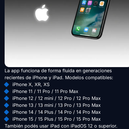
La app funciona de forma fluida en generaciones
recientes de iPhone y iPad. Modelos compatibles:
iPhone X, XR, XS
iPhone 11 / 11 Pro / 11 Pro Max
iPhone 12 / 12 mini / 12 Pro / 12 Pro Max
iPhone 13 / 13 mini / 13 Pro / 13 Pro Max
iPhone 14 / 14 Plus / 14 Pro / 14 Pro Max
iPhone 15 / 15 Plus / 15 Pro / 15 Pro Max
También podés usar iPad con iPadOS 12 o superior.