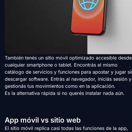
También tenés un sitio móvil optimizado accesible desde
cualquier smartphone o tablet. Encontrás el mismo
catálogo de servicios y funciones para apostar y jugar si
descargar software. Entrás al navegador, iniciás sesión y
gestionás tus movimientos como en la aplicación.
Es la alternativa rápida si no querés instalar nada aún.
App móvil vs sitio web
El sitio móvil replica casi todas las funciones de la app,