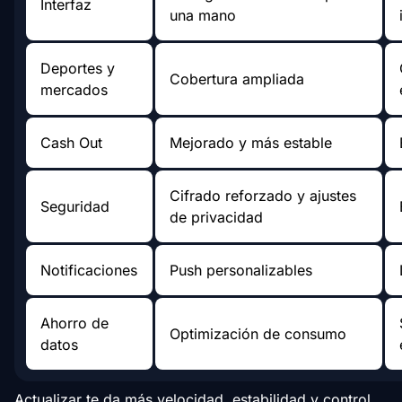
Interfaz
una mano
Deportes y
Cobertura ampliada
mercados
Cash Out
Mejorado y más estable
Cifrado reforzado y ajustes
Seguridad
de privacidad
Notificaciones
Push personalizables
Ahorro de
Optimización de consumo
datos
Actualizar te da más velocidad, estabilidad y control.