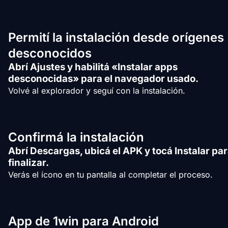
Permití la instalación desde orígenes
desconocidos
Abrí Ajustes y habilitá «Instalar apps
desconocidas» para el navegador usado.
Volvé al explorador y seguí con la instalación.
Confirmá la instalación
Abrí Descargas, ubicá el APK y tocá Instalar pa
finalizar.
Verás el ícono en tu pantalla al completar el proceso.
App de 1win para Android