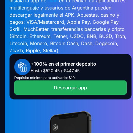
Instalá la app de
1win
en tu celular. La aplicación es
multilenguaje y usuarios de Argentina pueden
descargar legalmente el APK. Apuestas, casino y
pagos: VISA/Mastercard, Apple Pay, Google Pay,
Skrill, MuchBetter, transferencias bancarias y cripto
(Bitcoin, Ethereum, Tether, USDC, BNB, BUSD, Tron,
Litecoin, Monero, Bitcoin Cash, Dash, Dogecoin,
Zcash, Ripple, Stellar).
+100% en el primer depósito
Hasta $520,45 / €447,45
Depósito mínimo para activarlo: $10
Descargar app