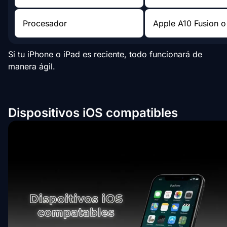
Procesador
Apple A10 Fusion o
Si tu iPhone o iPad es reciente, todo funcionará de
manera ágil.
Dispositivos iOS compatibles